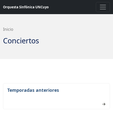
Saltar
Orquesta Sinfónica UNCuyo
a
contenido
principal
Inicio
Conciertos
Temporadas anteriores
→