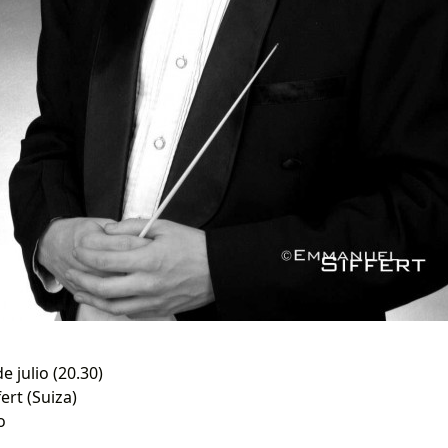
e julio (20.30)
ert (Suiza)
o