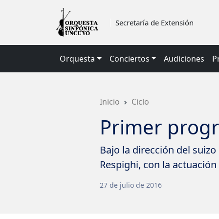
Saltar
a
Secretaría de Extensión
contenido
principal
Orquesta
Conciertos
Audiciones
P
Inicio
Ciclo
Primer prog
Bajo la dirección del suiz
Respighi, con la actuación
27
de
julio
de
2016