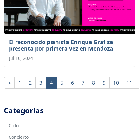
El reconocido pianista Enrique Graf se
presenta por primera vez en Mendoza
Jul 10, 2024
<
1
2
3
4
5
6
7
8
9
10
11
Categorías
Ciclo
Concierto