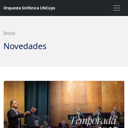
Saltar
Orquesta Sinfónica UNCuyo
a
contenido
principal
Inicio
Novedades