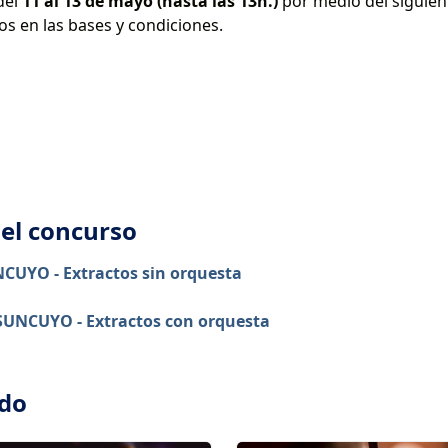
del
11 al 13 de mayo (hasta las 13h.)
por medio del siguie
os en las bases y condiciones.
del concurso
NCUYO - Extractos sin orquesta
OSUNCUYO - Extractos con orquesta
ado