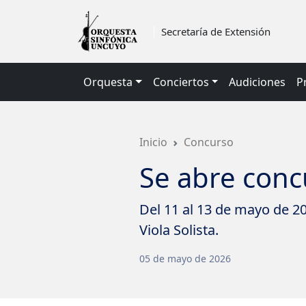
Saltar
a
Secretaría de Extensión
contenido
principal
Orquesta
Conciertos
Audiciones
P
Inicio
Concurso
Se abre conc
Del 11 al 13 de mayo de 20
Viola Solista.
05
de
mayo
de
2026