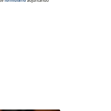
nte
formulario
adjuntando